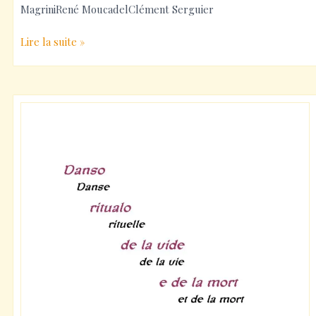
MagriniRené MoucadelClément Serguier
Journée
Lire la suite »
d’étude
au
Bayle-
Vert
2024