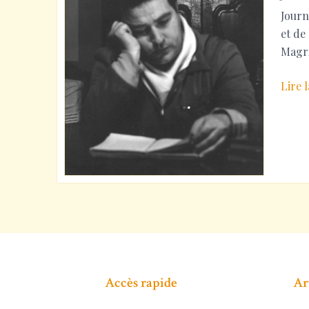
Journ
et de
Magr
Journ
Lire l
d’étu
au
Bayle
Vert
2024
Accès rapide
Ar