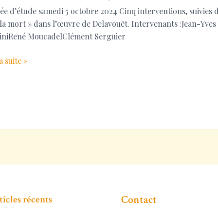
ée d’étude samedi 5 octobre 2024 Cinq interventions, suivies de
 la mort » dans l’œuvre de Delavouët. Intervenants :Jean-Yv
iniRené MoucadelClément Serguier
ée
a suite »
de
-
Contact
ticles récents