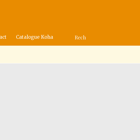
act
Catalogue Koha
Search
for: