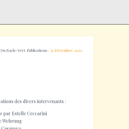
 Du Bayle-Vert
,
Publications
/
22 Décembre, 2022
tions des divers intervenants :
mo
par Estelle Ceccarini
e Wehrung
s Casanova